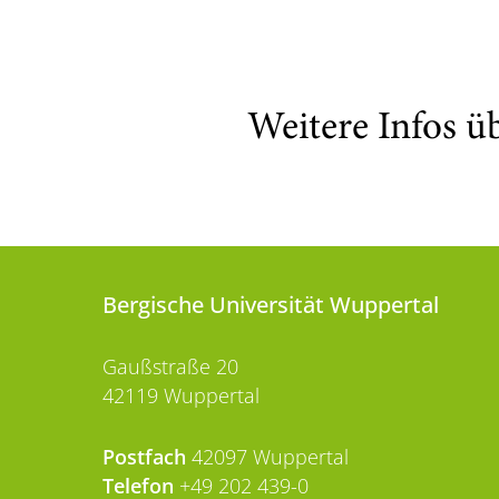
Weitere Infos ü
Bergische Universität Wuppertal
Gaußstraße 20
42119 Wuppertal
Postfach
42097 Wuppertal
Telefon
+49 202 439-0