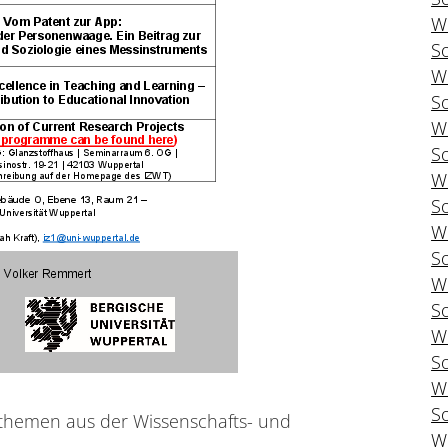
W
S
W
S
W
S
W
S
W
S
W
S
W
S
W
S
themen aus der Wissenschafts- und
W