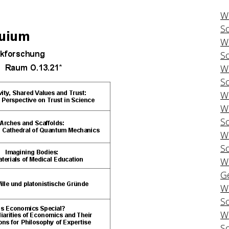
W
S
W
S
W
S
W
W
S
W
S
W
G
W
S
W
S