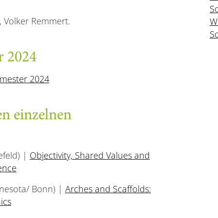
S
r, Volker Remmert.
W
S
 2024
mester 2024
en einzelnen
efeld) |
Objectivity, Shared Values and
ience
nnesota/ Bonn) |
Arches and Scaffolds:
ics