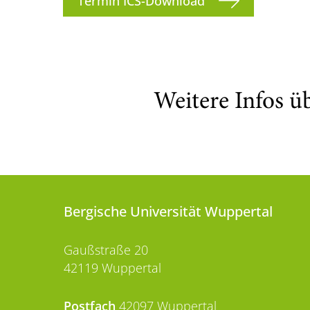
Termin ICS-Download
Weitere Infos ü
Bergische Universität Wuppertal
Gaußstraße 20
42119 Wuppertal
Postfach
42097 Wuppertal