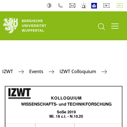
open search
Toogl
IZWT
Events
IZWT Colloquium