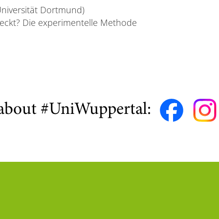
(Universität Dortmund)
deckt? Die experimentelle Methode
about #UniWuppertal: