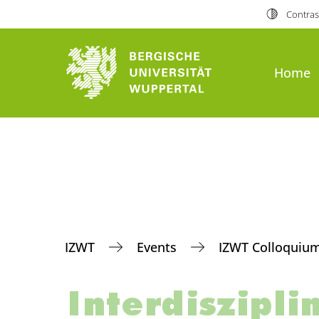
Contras
Home
IZWT
Events
IZWT Colloquiu