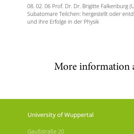
08. 02. 06 Prof. Dr. Dr. Brigitte Falkenburg 
Subatomare Teilchen: hergestellt oder ent
und ihre Erfolge in der Physik
More information 
University of Wuppertal
Gaußstraße 20