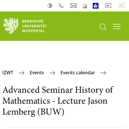
open search
Toogl
IZWT
Events
Events calendar
Advanced Seminar History of
Mathematics - Lecture Jason
Lemberg (BUW)